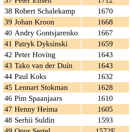
37
Peter Elisen
1712
38
Robert Schalekamp
1670
39
Johan Kroon
1668
40
Andry Gontsjarenko
1667
41
Patryk Dyksinski
1659
42
Peter Hoving
1643
43
Tako van der Duin
1643
44
Paul Koks
1632
45
Lennart Stokman
1628
46
Pim Spaanjaars
1610
47
Henny Heima
1605
48
Serhii Suldin
1593
49
Onur Sertel
1572F