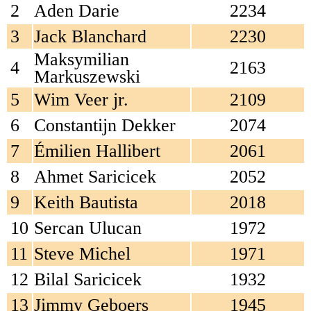
2
Aden Darie
2234
3
Jack Blanchard
2230
Maksymilian
4
2163
Markuszewski
5
Wim Veer jr.
2109
6
Constantijn Dekker
2074
7
Émilien Hallibert
2061
8
Ahmet Saricicek
2052
9
Keith Bautista
2018
10
Sercan Ulucan
1972
11
Steve Michel
1971
12
Bilal Saricicek
1932
13
Jimmy Geboers
1945