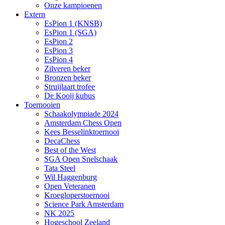
Onze kampioenen
Extern
EsPion 1 (KNSB)
EsPion 1 (SGA)
EsPion 2
EsPion 3
EsPion 4
Zilveren beker
Bronzen beker
Struijlaart trofee
De Kooij kubus
Toernooien
Schaakolympiade 2024
Amsterdam Chess Open
Kees Besselinktoernooi
DecaChess
Best of the West
SGA Open Snelschaak
Tata Steel
Wil Haggenburg
Open Veteranen
Kroegloperstoernooi
Science Park Amsterdam
NK 2025
Hogeschool Zeeland